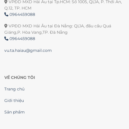
VPĐD MXD Hải Âu tại Tp.HCM: Số 1005, QL1A, P. Thới An,
Q.12, TP. HCM
0964459088
VPĐD MXD Hải Âu tại Đà Nẵng: QL1A, đầu cầu Quá
Giáng,P. Hòa Vang,TP. Đà Nẵng
0964459088
vu.ta.haiau@gmail.com
VỀ CHÚNG TÔI
Trang chủ
Giới thiệu
Sản phẩm