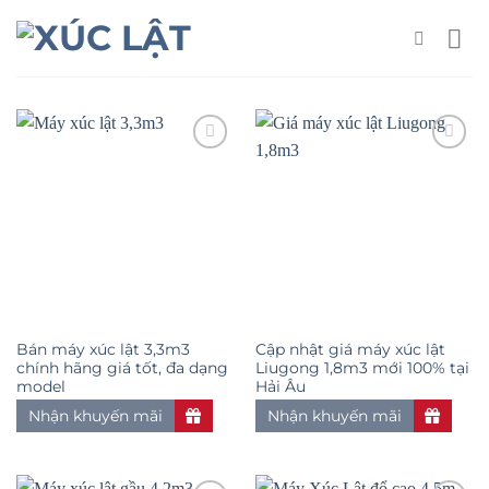
Skip
to
content
Add to
Add to
wishlist
wishlist
Bán máy xúc lật 3,3m3
Cập nhật giá máy xúc lật
chính hãng giá tốt, đa dạng
Liugong 1,8m3 mới 100% tại
model
Hải Âu
Nhận khuyến mãi
Nhận khuyến mãi