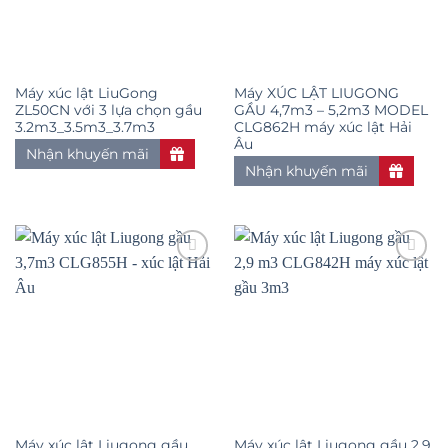
Máy xúc lật LiuGong
Máy XÚC LẬT LIUGONG
ZL50CN với 3 lựa chọn gầu
GẦU 4,7m3 – 5,2m3 MODEL
3.2m3_3.5m3_3.7m3
CLG862H máy xúc lật Hải
Âu
Nhận khuyến mãi
Nhận khuyến mãi
Add to
Add to
wishlist
wishlist
Máy xúc lật Liugong gầu
Máy xúc lật Liugong gầu 2,9