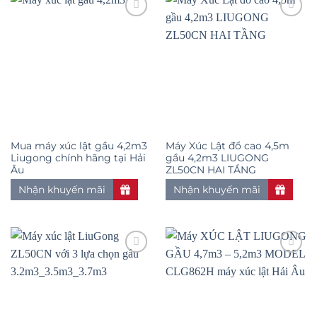
Add to
Add to
wishlist
wishlist
Mua máy xúc lật gầu 4,2m3
Máy Xúc Lật đổ cao 4,5m
Liugong chính hãng tại Hải
gầu 4,2m3 LIUGONG
Âu
ZL50CN HAI TẦNG
Nhận khuyến mãi
Nhận khuyến mãi
Add to
Add to
wishlist
wishlist