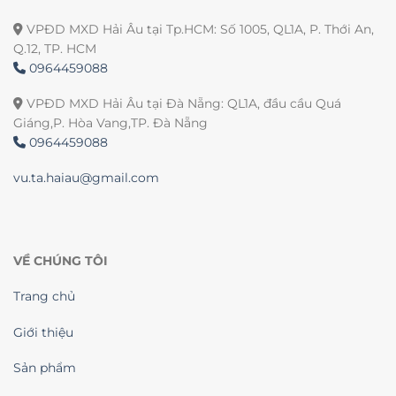
VPĐD MXD Hải Âu tại Tp.HCM: Số 1005, QL1A, P. Thới An,
Q.12, TP. HCM
0964459088
VPĐD MXD Hải Âu tại Đà Nẵng: QL1A, đầu cầu Quá
Giáng,P. Hòa Vang,TP. Đà Nẵng
0964459088
vu.ta.haiau@gmail.com
VỀ CHÚNG TÔI
Trang chủ
Giới thiệu
Sản phẩm