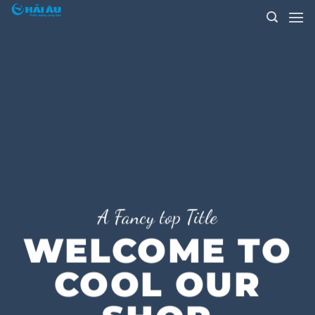
Skip
to
content
A Fancy top Title
WELCOME TO
COOL OUR