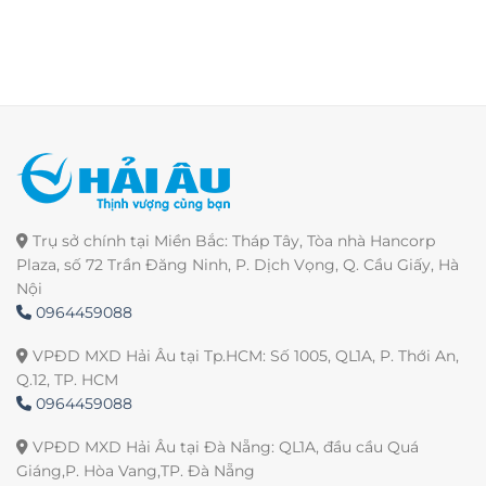
Trụ sở chính tại Miền Bắc: Tháp Tây, Tòa nhà Hancorp
Plaza, số 72 Trần Đăng Ninh, P. Dịch Vọng, Q. Cầu Giấy, Hà
Nội
0964459088
VPĐD MXD Hải Âu tại Tp.HCM: Số 1005, QL1A, P. Thới An,
Q.12, TP. HCM
0964459088
VPĐD MXD Hải Âu tại Đà Nẵng: QL1A, đầu cầu Quá
Giáng,P. Hòa Vang,TP. Đà Nẵng