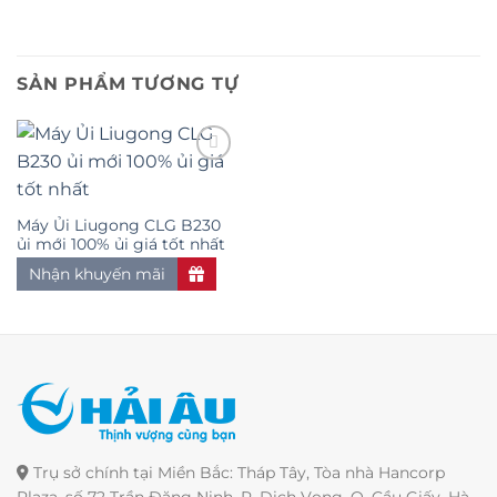
SẢN PHẨM TƯƠNG TỰ
Add to
Máy Ủi Liugong CLG B230
wishlist
ủi mới 100% ủi giá tốt nhất
Nhận khuyến mãi
Trụ sở chính tại Miền Bắc: Tháp Tây, Tòa nhà Hancorp
Plaza, số 72 Trần Đăng Ninh, P. Dịch Vọng, Q. Cầu Giấy, Hà