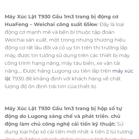
Máy Xúc Lật T930 Gầu 1m3 trang bị động cơ
HuaFeng – Weichai công suất 65kw
: Đây là loại
động cơ mạnh mẽ và bền bỉ thuộc tập đoàn
Weichai sản xuất. một trong nhưng thương hiệu
động cơ rất lâu đời và có uy tín trên thị trường lắp
máy, được tin tưởng sử dụng trên các thiết bị máy
công trình hạng nặng, máy tàu biển, xe vận tải
nặng…. Được hãng Lugong ưu tiên lắp trên
máy xúc
lật
T930 để khẳng định với khách hàng về chất
lượng độ ổn định trái tim của thiết bị.
Máy Xúc Lật T930 Gầu 1m3 trang bị hộp số tự
động do Lugong sáng chế và phát triển. chủ
động làm chủ công nghệ cải tiến kỹ thuật:
Sử
dụng loại hộp số cải tiến mới nhất 4 tiến 2 lùi tương