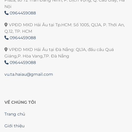
Nội
0964459088
VPĐD MXD Hải Âu tại Tp.HCM: Số 1005, QL1A, P. Thới An,
Q.12, TP. HCM
0964459088
VPĐD MXD Hải Âu tại Đà Nẵng: QL1A, đầu cầu Quá
Giáng,P. Hòa Vang,TP. Đà Nẵng
0964459088
vu.ta.haiau@gmail.com
VỀ CHÚNG TÔI
Trang chủ
Giới thiệu