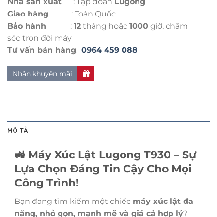
Nhà sản xuất
: Tập đoàn
Lugong
Giao hàng
: Toàn Quốc
Bảo hành
:
12
tháng hoặc
1000
giờ, chăm
sóc trọn đời máy
Tư vấn bán hàng
:
0964 459 088
Nhận khuyến mãi
MÔ TẢ
🚜 Máy Xúc Lật Lugong T930 – Sự
Lựa Chọn Đáng Tin Cậy Cho Mọi
Công Trình!
Bạn đang tìm kiếm một chiếc
máy xúc lật đa
năng, nhỏ gọn, mạnh mẽ và giá cả hợp lý
?