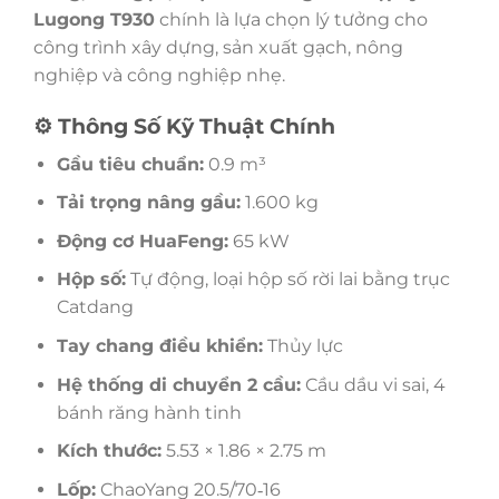
Lugong T930
chính là lựa chọn lý tưởng cho
công trình xây dựng, sản xuất gạch, nông
nghiệp và công nghiệp nhẹ.
⚙️ Thông Số Kỹ Thuật Chính
Gầu tiêu chuẩn:
0.9 m³
Tải trọng nâng gầu:
1.600 kg
Động cơ HuaFeng:
65 kW
Hộp số:
Tự động, loại hộp số rời lai bằng trục
Catdang
Tay chang điều khiển:
Thủy lực
Hệ thống di chuyển 2 cầu:
Cầu dầu vi sai, 4
bánh răng hành tinh
Kích thước:
5.53 × 1.86 × 2.75 m
Lốp:
ChaoYang 20.5/70‑16