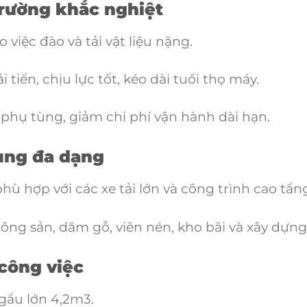
trường khắc nghiệt
ệc đào và tải vật liệu nặng.
iến, chịu lực tốt, kéo dài tuổi thọ máy.
hụ tùng, giảm chi phí vận hành dài hạn.
ụng đa dạng
ù hợp với các xe tải lớn và công trình cao tần
g sản, dăm gỗ, viên nén, kho bãi và xây dựng
 công việc
gầu lớn 4,2m3.