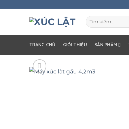
Skip
to
Tìm
content
kiếm:
TRANG CHỦ
GIỚI THIỆU
SẢN PHẨM
Add to
wishlist