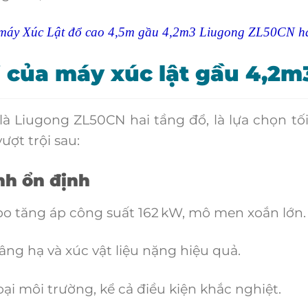
ề máy Xúc Lật đổ cao 4,5m gầu 4,2m3 Liugong ZL50CN ha
 của máy xúc lật gầu 4,2m
à Liugong ZL50CN hai tầng đổ, là lựa chọn tối
ợt trội sau:
nh ổn định
tăng áp công suất 162 kW, mô men xoắn lớn.
ng hạ và xúc vật liệu nặng hiệu quả.
i môi trường, kể cả điều kiện khắc nghiệt.