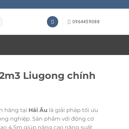
0964459088
,2m3 Liugong chính
h hãng tại
Hải Âu
là giải pháp tối ưu
nông nghiệp. Sản phẩm với động cơ
ao 4,5m giúp nâng cao năng suất