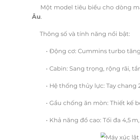
Một model tiêu biểu cho dòng máy 
Âu
.
Thông số và tính năng nổi bật:
• Động cơ: Cummins turbo tăng áp
• Cabin: Sang trọng, rộng rãi, tầm
• Hệ thống thủy lực: Tay chang 2 cầ
• Gầu chống ăn mòn: Thiết kế bền 
• Khả năng đổ cao: Tối đa 4,5 m, th