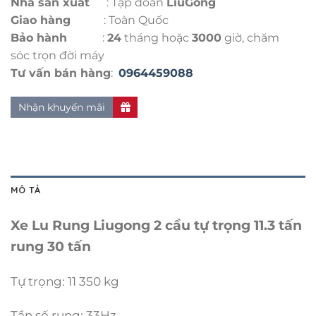
Nhà sản xuất
: Tập đoàn
LiuGong
Giao hàng
: Toàn Quốc
Bảo hành
:
24
tháng hoặc
3000
giờ, chăm
sóc trọn đời máy
Tư vấn bán hàng
:
0964459088
Nhận khuyến mãi
MÔ TẢ
Xe Lu Rung Liugong 2 cầu tự trọng 11.3 tấn
rung 30 tấn
Tự trọng: 11 350 kg
Tần số rung: 33Hz