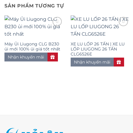
SẢN PHẨM TƯƠNG TỰ
Add to
Add to
Máy Ủi Liugong CLG B230
XE LU LỐP 26 TẤN | XE LU
wishlist
wishlist
ủi mới 100% ủi giá tốt nhất
LỐP LIUGONG 26 TẤN
CLG6526E
Nhận khuyến mãi
Nhận khuyến mãi