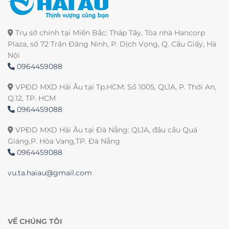
Trụ sở chính tại Miền Bắc: Tháp Tây, Tòa nhà Hancorp
Plaza, số 72 Trần Đăng Ninh, P. Dịch Vọng, Q. Cầu Giấy, Hà
Nội
0964459088
VPĐD MXD Hải Âu tại Tp.HCM: Số 1005, QL1A, P. Thới An,
Q.12, TP. HCM
0964459088
VPĐD MXD Hải Âu tại Đà Nẵng: QL1A, đầu cầu Quá
Giáng,P. Hòa Vang,TP. Đà Nẵng
0964459088
vu.ta.haiau@gmail.com
VỀ CHÚNG TÔI