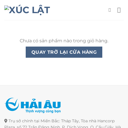
Skip
to
content
Chưa có sản phẩm nào trong giỏ hàng.
QUAY TRỞ LẠI CỬA HÀNG
Trụ sở chính tại Miền Bắc: Tháp Tây, Tòa nhà Hancorp
Plaza, số 72 Trần Đăng Ninh, P. Dịch Vọng, Q. Cầu Giấy, Hà