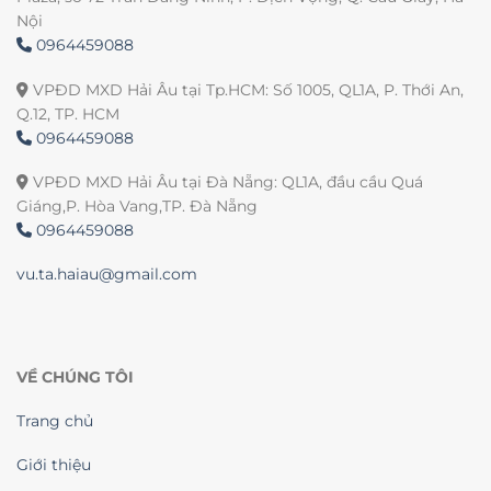
Nội
0964459088
VPĐD MXD Hải Âu tại Tp.HCM: Số 1005, QL1A, P. Thới An,
Q.12, TP. HCM
0964459088
VPĐD MXD Hải Âu tại Đà Nẵng: QL1A, đầu cầu Quá
Giáng,P. Hòa Vang,TP. Đà Nẵng
0964459088
vu.ta.haiau@gmail.com
VỀ CHÚNG TÔI
Trang chủ
Giới thiệu