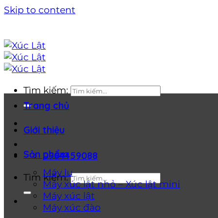
Skip to content
Tìm kiếm:
Trang chủ
Giới thiệu
Sản phẩm
0964459088
Máy lu
Tìm kiếm:
Máy xúc lật nhỏ – Xúc lật mini
Máy xúc lật
Máy xúc đào