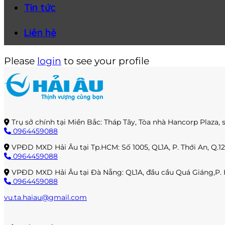
Tin tức
Liên hệ
Please
login
to see your profile
Trụ sở chính tại Miền Bắc: Tháp Tây, Tòa nhà Hancorp Plaza, 
0964459088
VPĐD MXD Hải Âu tại Tp.HCM: Số 1005, QL1A, P. Thới An, Q.1
0964459088
VPĐD MXD Hải Âu tại Đà Nẵng: QL1A, đầu cầu Quá Giáng,P.
0964459088
vu.ta.haiau@gmail.com