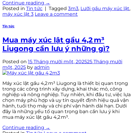
Continue reading
→
Posted in
Tin tức
|
Tagged
3m3
,
Lưỡi gầu máy xúc lật
,
máy xúc lật 3
Leave a comment
Tin tức
Mua máy xúc lật gầu 4,2 m³
Liugong cần lưu ý những gì?
Posted on
15 Tháng mười một, 2025
25 Tháng mười
một, 2025
by
admin
Máy xúc lật gầu 4,2 m³ Liugong là thiết bị quan trọng
trong các công trình xây dựng, khai thác mỏ, công
nghiệp và nông nghiệp. Tuy nhiên, khi đầu tư, việc lựa
chọn máy phù hợp và uy tín quyết định hiệu quả vận
hành, tuổi thọ máy và chi phí vận hành dài hạn. Dưới
đây là những yếu tố quan trọng bạn cần lưu ý khi
mua máy xúc lật gầu 4,2 m³.
Continue reading
→