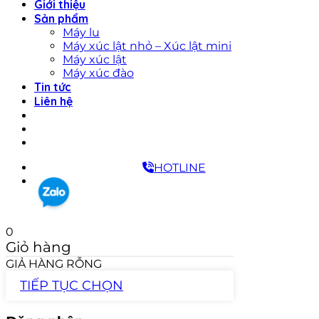
Giới thiệu
Sản phẩm
Máy lu
Máy xúc lật nhỏ – Xúc lật mini
Máy xúc lật
Máy xúc đào
Tin tức
Liên hệ
HOTLINE
0
Giỏ hàng
GIẢ HÀNG RỖNG
TIẾP TỤC CHỌN