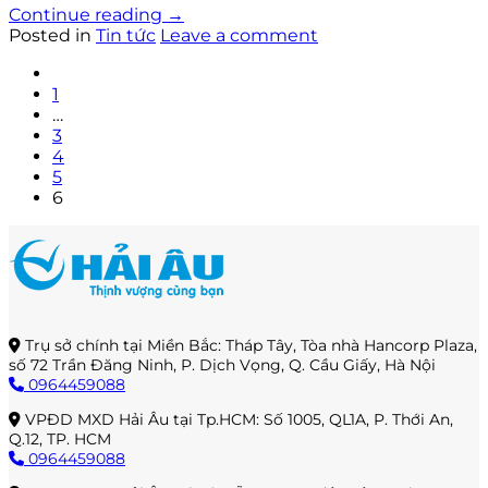
Continue reading
→
Posted in
Tin tức
Leave a comment
1
…
3
4
5
6
Trụ sở chính tại Miền Bắc: Tháp Tây, Tòa nhà Hancorp Plaza,
số 72 Trần Đăng Ninh, P. Dịch Vọng, Q. Cầu Giấy, Hà Nội
0964459088
VPĐD MXD Hải Âu tại Tp.HCM: Số 1005, QL1A, P. Thới An,
Q.12, TP. HCM
0964459088