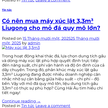
Posted in
Tin tức
Leave a comment
Tin tức
Có nên mua máy xúc lật 3,3m³
Liugong cho mỏ đá quy mô lớn?
Posted on
15 Tháng mười một, 2025
25 Tháng mười
một, 2025
by
admin
Trong hoạt động khai thác đá, lựa chọn dung tích gầu
và dòng máy xúc lật phù hợp quyết định trực tiếp
đến năng suất, chi phí vận hành và độ ổn định của cả
dây chuyền. Trong đó, phân khúc máy xúc lật gầu
3,3m³ Liugong đang được nhiều doanh nghiệp cân
nhắc nhờ sự cân bằng giữa hiệu suất – chi phí – độ
bền. Vậy với mỏ đá quy mô lớn, liệu dung tích gầu
3,3m³ có thực sự phù hợp? Cùng Hải Âu tìm hiểu chi
tiết ngay!
Continue reading
→
Posted in
Tin tức
Leave a comment