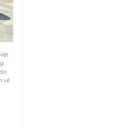
Việt
ng
bảo
m về