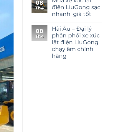
Mua xe xúc lật
08
điện LiuGong sạc
Th4
nhanh, giá tốt
Hải Âu – Đại lý
08
phân phối xe xúc
Th4
lật điện LiuGong
chạy êm chính
hãng