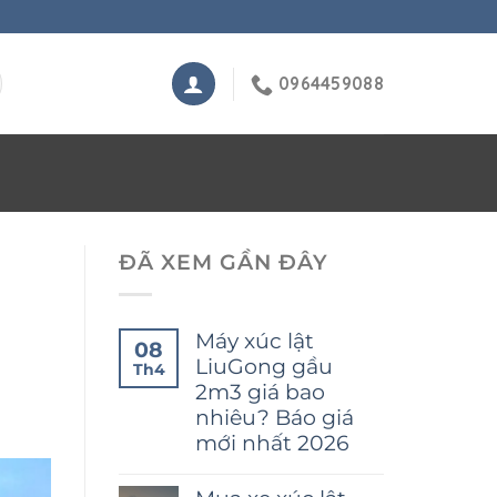
0964459088
ĐÃ XEM GẦN ĐÂY
Máy xúc lật
08
LiuGong gầu
Th4
2m3 giá bao
nhiêu? Báo giá
mới nhất 2026