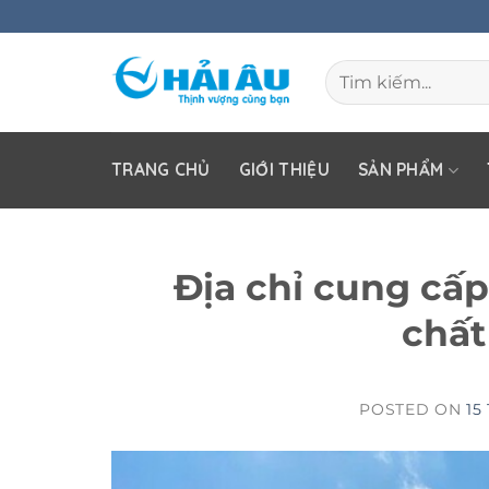
Skip
to
Tìm
content
kiếm:
TRANG CHỦ
GIỚI THIỆU
SẢN PHẨM
Địa chỉ cung cấ
chất
POSTED ON
15