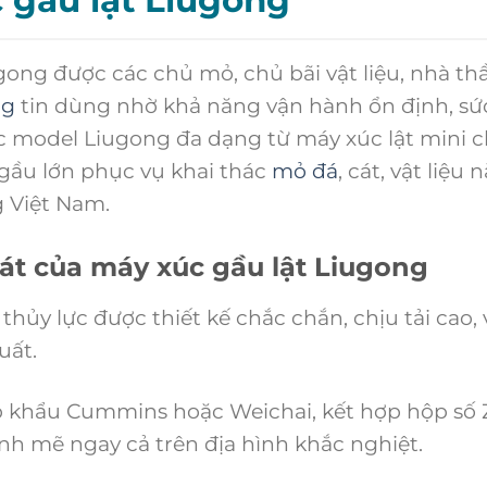
ong được các chủ mỏ, chủ bãi vật liệu, nhà th
ng
tin dùng nhờ khả năng vận hành ổn định, sứ
Các model Liugong đa dạng từ máy xúc lật mini 
 gầu lớn phục vụ khai thác
mỏ đá
, cát, vật liệu 
 Việt Nam.
t của máy xúc gầu lật Liugong
hủy lực được thiết kế chắc chắn, chịu tải cao,
uất.
p khẩu Cummins hoặc Weichai, kết hợp hộp số 
h mẽ ngay cả trên địa hình khắc nghiệt.