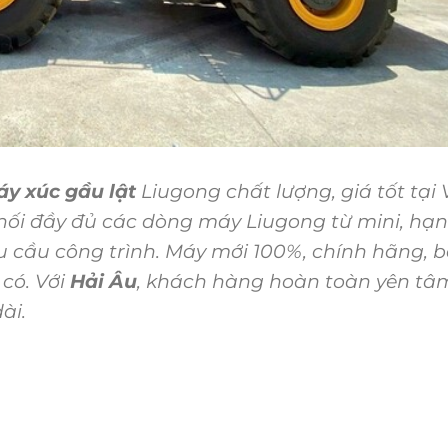
y xúc gầu lật
Liugong chất lượng, giá tốt tại 
phối đầy đủ các dòng máy Liugong từ mini, hạ
u cầu công trình. Máy mới 100%, chính hãng, 
có. Với
Hải Âu
, khách hàng hoàn toàn yên tâ
ài.