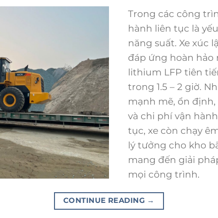
Trong các công trìn
hành liên tục là yế
năng suất. Xe xúc 
đáp ứng hoàn hảo n
lithium LFP tiên ti
trong 1.5 – 2 giờ. 
mạnh mẽ, ổn định, 
và chi phí vận hành
tục, xe còn chạy êm
lý tưởng cho kho bã
mang đến giải pháp
mọi công trình.
CONTINUE READING
→