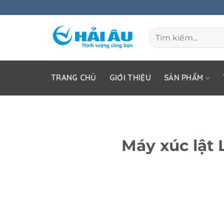
Skip
to
Tìm
content
kiếm:
TRANG CHỦ
GIỚI THIỆU
SẢN PHẨM
Máy xúc lật