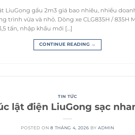
t LiuGong gầu 2m3 giá bao nhiêu, nhiều doan
ng trình vừa và nhỏ. Dòng xe CLG835H / 835H Ma
 3,5 tấn, nhập khẩu mới […]
CONTINUE READING
→
TIN TỨC
c lật điện LiuGong sạc nhan
POSTED ON
8 THÁNG 4, 2026
BY
ADMIN