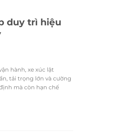
 duy trì hiệu
y
n hành, xe xúc lật
n, tải trọng lớn và cường
n định mà còn hạn chế