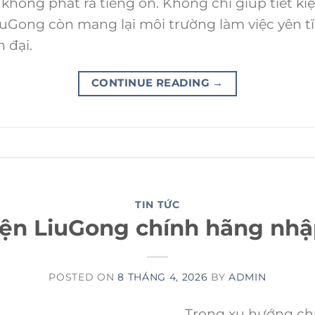
không phát ra tiếng ồn. Không chỉ giúp tiết kiệ
 LiuGong còn mang lại môi trường làm việc yên tĩ
 đại.
CONTINUE READING
→
TIN TỨC
điện LiuGong chính hãng nh
POSTED ON
8 THÁNG 4, 2026
BY
ADMIN
Trong xu hướng ch