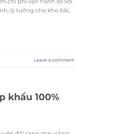
m chi phí vận hành so với
nh, lý tưởng cho kho bãi,
Leave a comment
ập khẩu 100%
uyển đổi sang máy công