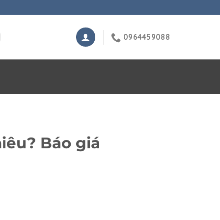
0964459088
iêu? Báo giá