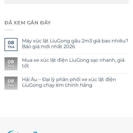
ĐÃ XEM GẦN ĐÂY
Máy xúc lật LiuGong gầu 2m3 giá bao nhiêu?
08
Báo giá mới nhất 2026
Th4
Mua xe xúc lật điện LiuGong sạc nhanh, giá
08
tốt
Th4
Hải Âu – Đại lý phân phối xe xúc lật điện
08
LiuGong chạy êm chính hãng
Th4