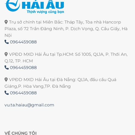
Trụ sở chính tại Miền Bắc: Tháp Tây, Tòa nhà Hancorp
Plaza, số 72 Trần Đăng Ninh, P. Dịch Vọng, Q. Cầu Giấy, Hà
Nội
0964459088
VPĐD MXD Hải Âu tại Tp.HCM: Số 1005, QL1A, P. Thới An,
Q.12, TP. HCM
0964459088
VPĐD MXD Hải Âu tại Đà Nẵng: QL1A, đầu cầu Quá
Giáng,P. Hòa Vang,TP. Đà Nẵng
0964459088
vu.ta.haiau@gmail.com
VỀ CHÚNG TÔI