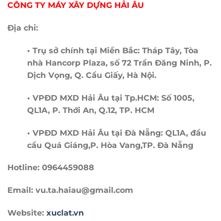
CÔNG TY MÁY XÂY DỰNG HẢI ÂU
Địa chỉ:
• Trụ sở chính tại Miền Bắc: Tháp Tây, Tòa
nhà Hancorp Plaza, số 72 Trần Đăng Ninh, P.
Dịch Vọng, Q. Cầu Giấy, Hà Nội.
• VPĐD MXD Hải Âu tại Tp.HCM: Số 1005,
QL1A, P. Thới An, Q.12, TP. HCM
• VPĐD MXD Hải Âu tại Đà Nẵng: QL1A, đầu
cầu Quá Giáng,P. Hòa Vang,TP. Đà Nẵng
Hotline: 0964459088
Email: vu.ta.haiau@gmail.com
Website:
xuclat.vn