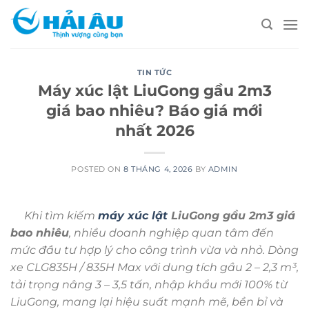
Skip
to
content
TIN TỨC
Máy xúc lật LiuGong gầu 2m3
giá bao nhiêu? Báo giá mới
nhất 2026
POSTED ON
8 THÁNG 4, 2026
BY
ADMIN
Khi tìm kiếm
máy xúc lật
LiuGong gầu 2m3 giá
bao nhiêu
, nhiều doanh nghiệp quan tâm đến
mức đầu tư hợp lý cho công trình vừa và nhỏ. Dòng
xe CLG835H / 835H Max với dung tích gầu 2 – 2,3 m³,
tải trọng nâng 3 – 3,5 tấn, nhập khẩu mới 100% từ
LiuGong, mang lại hiệu suất mạnh mẽ, bền bỉ và