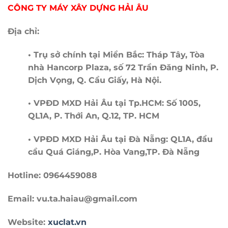
CÔNG TY MÁY XÂY DỰNG HẢI ÂU
Địa chỉ:
• Trụ sở chính tại Miền Bắc: Tháp Tây, Tòa
nhà Hancorp Plaza, số 72 Trần Đăng Ninh, P.
Dịch Vọng, Q. Cầu Giấy, Hà Nội.
• VPĐD MXD Hải Âu tại Tp.HCM: Số 1005,
QL1A, P. Thới An, Q.12, TP. HCM
• VPĐD MXD Hải Âu tại Đà Nẵng: QL1A, đầu
cầu Quá Giáng,P. Hòa Vang,TP. Đà Nẵng
Hotline: 0964459088
Email: vu.ta.haiau@gmail.com
Website:
xuclat.vn