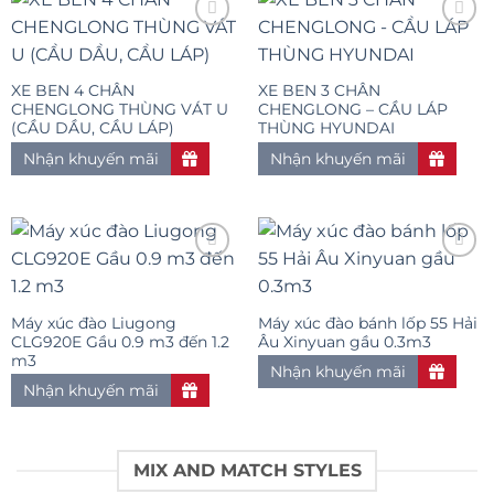
Add to
Add to
XE BEN 4 CHÂN
XE BEN 3 CHÂN
wishlist
wishlist
CHENGLONG THÙNG VÁT U
CHENGLONG – CẦU LÁP
(CẦU DẦU, CẦU LÁP)
THÙNG HYUNDAI
Nhận khuyến mãi
Nhận khuyến mãi
Add to
Add to
Máy xúc đào Liugong
Máy xúc đào bánh lốp 55 Hải
wishlist
wishlist
CLG920E Gầu 0.9 m3 đến 1.2
Âu Xinyuan gầu 0.3m3
m3
Nhận khuyến mãi
Nhận khuyến mãi
MIX AND MATCH STYLES