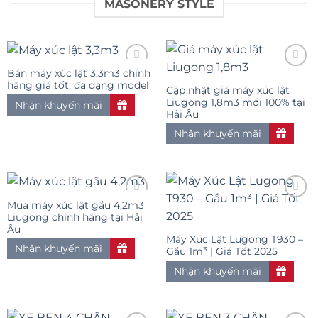
MASONERY STYLE
Bán máy xúc lật 3,3m3 chính
hãng giá tốt, đa dạng model
Cập nhật giá máy xúc lật
Add to
Add to
Liugong 1,8m3 mới 100% tại
Nhận khuyến mãi
wishlist
wishlist
Hải Âu
Nhận khuyến mãi
Mua máy xúc lật gầu 4,2m3
Liugong chính hãng tại Hải
Âu
Add to
Add to
Máy Xúc Lật Lugong T930 –
wishlist
wishlist
Nhận khuyến mãi
Gầu 1m³ | Giá Tốt 2025
Nhận khuyến mãi