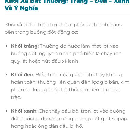
Khói Xả Bất Thường: Trắng – Đen – Xanh
Và Ý Nghĩa
Khói xả là “tín hiệu trực tiếp” phản ánh tình trạng
bên trong buồng đốt động cơ:
Khói trắng
: Thường do nước làm mát lọt vào
buồng đốt, nguyên nhân phổ biến là cháy ron
quy lát hoặc nứt đầu xi-lanh.
Khói đen
: Biểu hiện của quá trình cháy không
hoàn toàn, thường liên quan đến lọc gió bẩn, kim
phun sai lượng hoặc hệ thống nhiên liệu trục
trặc.
Khói xanh
: Cho thấy dầu bôi trơn lọt vào buồng
đốt, thường do xéc-măng mòn, phốt ghít supap
hỏng hoặc ống dẫn dầu bị hở.