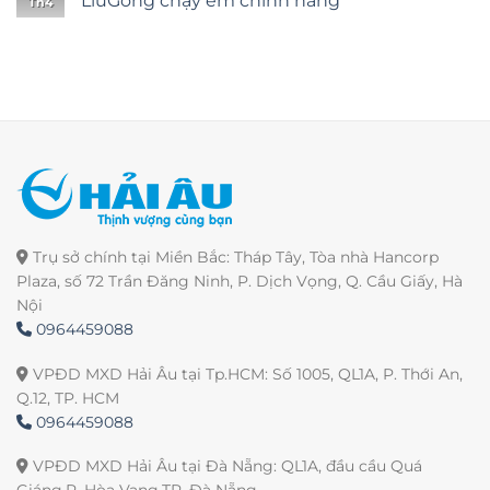
LiuGong chạy êm chính hãng
Th4
Trụ sở chính tại Miền Bắc: Tháp Tây, Tòa nhà Hancorp
Plaza, số 72 Trần Đăng Ninh, P. Dịch Vọng, Q. Cầu Giấy, Hà
Nội
0964459088
VPĐD MXD Hải Âu tại Tp.HCM: Số 1005, QL1A, P. Thới An,
Q.12, TP. HCM
0964459088
VPĐD MXD Hải Âu tại Đà Nẵng: QL1A, đầu cầu Quá
Giáng,P. Hòa Vang,TP. Đà Nẵng