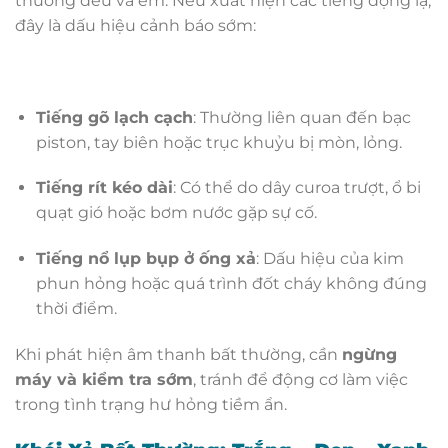
thường đều và êm. Nếu xuất hiện các tiếng động lạ,
đây là dấu hiệu cảnh báo sớm:
Tiếng gõ lạch cạch
: Thường liên quan đến bạc
piston, tay biên hoặc trục khuỷu bị mòn, lỏng.
Tiếng rít kéo dài
: Có thể do dây curoa trượt, ổ bi
quạt gió hoặc bơm nước gặp sự cố.
Tiếng nổ lụp bụp ở ống xả
: Dấu hiệu của kim
phun hỏng hoặc quá trình đốt cháy không đúng
thời điểm.
Khi phát hiện âm thanh bất thường, cần
ngừng
máy và kiểm tra sớm
, tránh để động cơ làm việc
trong tình trạng hư hỏng tiềm ẩn.