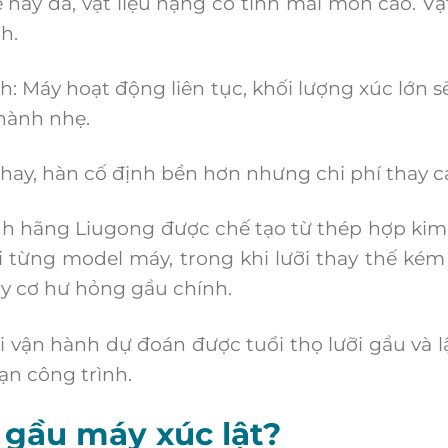
ay đá, vật liệu nặng có tính mài mòn cao. Vật
h.
Máy hoạt động liên tục, khối lượng xúc lớn s
hành nhẹ.
ay, hàn cố định bền hơn nhưng chi phí thay c
h hãng Liugong được chế tạo từ thép hợp kim
 từng model máy, trong khi lưỡi thay thế kém
y cơ hư hỏng gầu chính.
vận hành dự đoán được tuổi thọ lưỡi gầu và l
ạn công trình.
i gầu máy xúc lật?