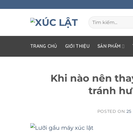
Skip
to
Tìm
content
kiếm:
TRANG CHỦ
GIỚI THIỆU
SẢN PHẨM
Khi nào nên tha
tránh hư
POSTED ON
25