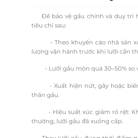
Để bảo vệ gầu chính và duy trì hi
tiêu chí sau:
• Theo khuyến cáo nhà sản xuất:
lượng vận hành trước khi lưỡi cần th
• Lưỡi gầu mòn quá 30–50% so với b
• Xuất hiện nứt, gãy hoặc biến 
thân gầu.
• Hiệu suất xúc giảm rõ rệt: Khi
thường, lưỡi gầu đã xuống cấp.
Thay lưỡi gầu đúng thời điểm giúp