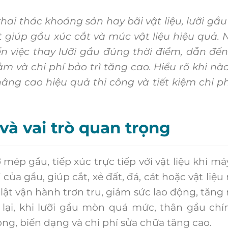
hai thác khoáng sản hay bãi vật liệu, lưỡi gầ
 giúp gầu xúc cắt và múc vật liệu hiệu quả. 
n việc thay lưỡi gầu đúng thời điểm, dẫn đế
m và chi phí bảo trì tăng cao. Hiểu rõ khi nà
âng cao hiệu quả thi công và tiết kiệm chi ph
và vai trò quan trọng
p gầu, tiếp xúc trực tiếp với vật liệu khi má
của gầu, giúp cắt, xẻ đất, đá, cát hoặc vật liệu
 lật vận hành trơn tru, giảm sức lao động, tăng
c lại, khi lưỡi gầu mòn quá mức, thân gầu chí
ỏng, biến dạng và chi phí sửa chữa tăng cao.