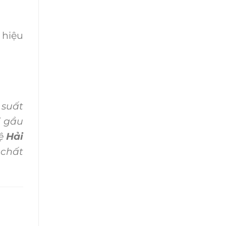
 hiệu
 suất
i gầu
hệ
Hải
 chất