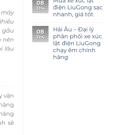
Mua xe xúc lật
08
điện LiuGong sạc
Th4
u máy
nhanh, giá tốt
Nhiều
Hải Âu – Đại lý
n gầu
08
phân phối xe xúc
Th4
o nên
lật điện LiuGong
í lâu
chạy êm chính
hãng
y vận
 nặng
 năng
nh sẽ