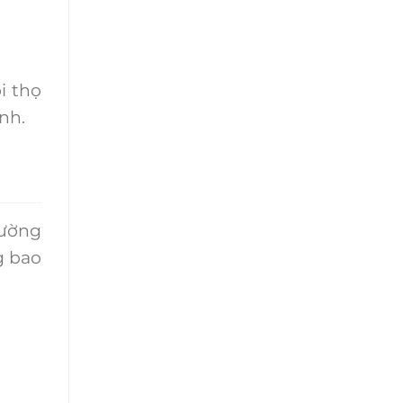
i thọ
nh.
hường
g bao