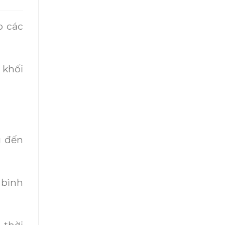
o các
 khối
g đến
 bình
 thời