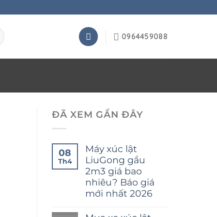
0964459088
ĐÃ XEM GẦN ĐÂY
Máy xúc lật
08
LiuGong gầu
Th4
2m3 giá bao
nhiêu? Báo giá
mới nhất 2026