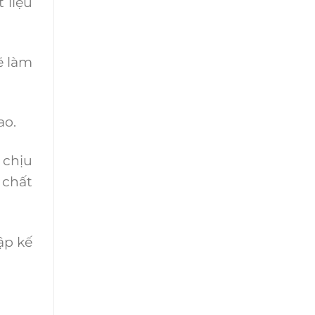
 liệu
ẽ làm
ao.
 chịu
 chất
ập kế