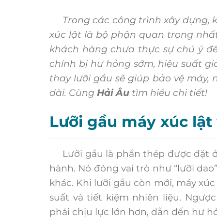
Trong các công trình xây dựng, k
xúc lật là bộ phận quan trọng nhất
khách hàng chưa thực sự chú ý đế
chính bị hư hỏng sớm, hiệu suất giả
thay lưỡi gầu sẽ giúp bảo vệ máy, n
dài. Cùng
Hải Âu
tìm hiểu chi tiết!
Lưỡi gầu máy xúc lật 
Lưỡi gầu là phần thép được đặt ở mé
hành. Nó đóng vai trò như “lưỡi dao” 
khác. Khi lưỡi gầu còn mới, máy xúc
suất và tiết kiệm nhiên liệu. Ngượ
phải chịu lực lớn hơn, dẫn đến hư h