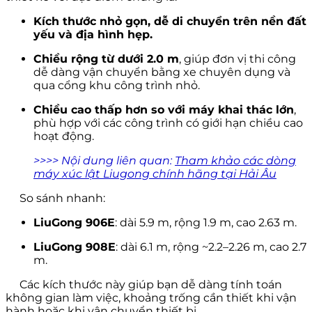
Kích thước nhỏ gọn, dễ di chuyển trên nền đất
yếu và địa hình hẹp.
Chiều rộng từ dưới 2.0 m
, giúp đơn vị thi công
dễ dàng vận chuyển bằng xe chuyên dụng và
qua cổng khu công trình nhỏ.
Chiều cao thấp hơn so với máy khai thác lớn
,
phù hợp với các công trình có giới hạn chiều cao
hoạt động.
>>>> Nội dung liên quan:
Tham khảo các dòng
máy xúc lật Liugong chính hãng tại Hải Âu
So sánh nhanh:
LiuGong 906E
: dài 5.9 m, rộng 1.9 m, cao 2.63 m.
LiuGong 908E
: dài 6.1 m, rộng ~2.2–2.26 m, cao 2.7
m.
Các kích thước này giúp bạn dễ dàng tính toán
không gian làm việc, khoảng trống cần thiết khi vận
hành hoặc khi vận chuyển thiết bị.