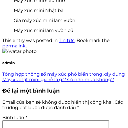
Máy xúc mini siêu nhỏ
Máy xúc mini Nhật bãi
Giá máy xúc mini làm vườn
Máy xúc mini làm vườn cũ
This entry was posted in
Tin tức
. Bookmark the
permalink
.
admin
Tổng hợp thông số máy xúc phổ biến trong xây dựng
Máy xúc lật mini giá rẻ là gì? Có nên mua không?
Để lại một bình luận
Email của bạn sẽ không được hiển thị công khai.
Các
trường bắt buộc được đánh dấu
*
Bình luận
*