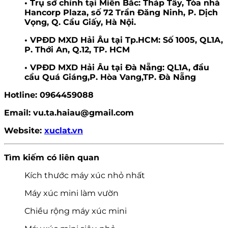
• Trụ sở chính tại Miền Bắc: Tháp Tây, Tòa nhà
Hancorp Plaza, số 72 Trần Đăng Ninh, P. Dịch
Vọng, Q. Cầu Giấy, Hà Nội.
• VPĐD MXD Hải Âu tại Tp.HCM: Số 1005, QL1A,
P. Thới An, Q.12, TP. HCM
• VPĐD MXD Hải Âu tại Đà Nẵng: QL1A, đầu
cầu Quá Giáng,P. Hòa Vang,TP. Đà Nẵng
Hotline: 0964459088
Email: vu.ta.haiau@gmail.com
Website:
xuclat.vn
Tìm kiếm có liên quan
Kích thước máy xúc nhỏ nhất
Máy xúc mini làm vườn
Chiều rộng máy xúc mini