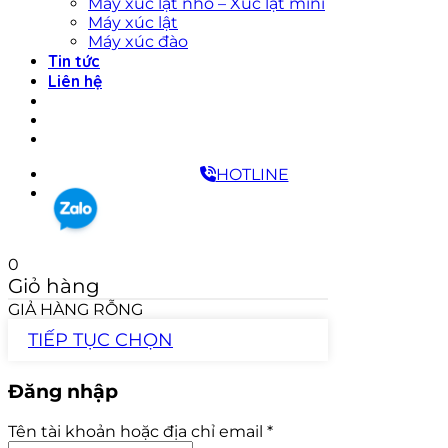
Máy xúc lật nhỏ – Xúc lật mini
Máy xúc lật
Máy xúc đào
Tin tức
Liên hệ
HOTLINE
0
Giỏ hàng
GIẢ HÀNG RỖNG
TIẾP TỤC CHỌN
Đăng nhập
Tên tài khoản hoặc địa chỉ email
*