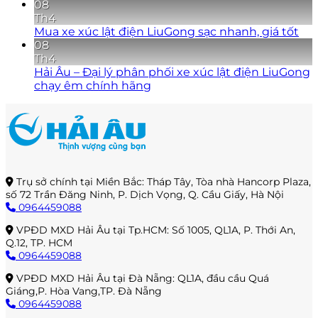
08
Th4
Mua xe xúc lật điện LiuGong sạc nhanh, giá tốt
08
Th4
Hải Âu – Đại lý phân phối xe xúc lật điện LiuGong
chạy êm chính hãng
Trụ sở chính tại Miền Bắc: Tháp Tây, Tòa nhà Hancorp Plaza,
số 72 Trần Đăng Ninh, P. Dịch Vọng, Q. Cầu Giấy, Hà Nội
0964459088
VPĐD MXD Hải Âu tại Tp.HCM: Số 1005, QL1A, P. Thới An,
Q.12, TP. HCM
0964459088
VPĐD MXD Hải Âu tại Đà Nẵng: QL1A, đầu cầu Quá
Giáng,P. Hòa Vang,TP. Đà Nẵng
0964459088