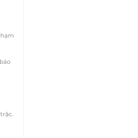
 chạm
 bảo
g
trặc.