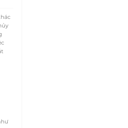
thác
hủy
g
ệc
ắt
như