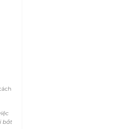
 cách
iệc
i bắt