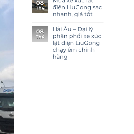
Mua xe xúc lật
08
điện LiuGong sạc
Th4
nhanh, giá tốt
Hải Âu – Đại lý
08
phân phối xe xúc
Th4
lật điện LiuGong
chạy êm chính
hãng