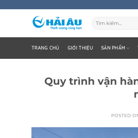
Skip
to
Tìm
content
kiếm:
TRANG CHỦ
GIỚI THIỆU
SẢN PHẨM
Quy trình vận hà
POSTED 