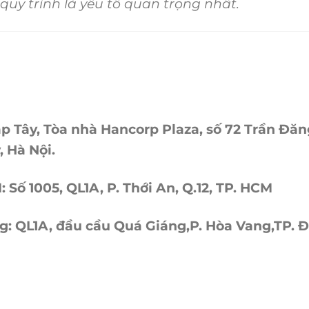
quy trình là yếu tố quan trọng nhất.
háp Tây, Tòa nhà Hancorp Plaza, số 72 Trần Đă
, Hà Nội.
Số 1005, QL1A, P. Thới An, Q.12, TP. HCM
: QL1A, đầu cầu Quá Giáng,P. Hòa Vang,TP. 