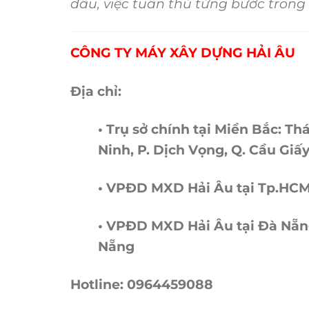
đầu, việc tuân thủ từng bước trong 
CÔNG TY MÁY XÂY DỰNG HẢI ÂU
Địa chỉ:
• Trụ sở chính tại Miền Bắc: T
Ninh, P. Dịch Vọng, Q. Cầu Giấy
• VPĐD MXD Hải Âu tại Tp.HCM: 
• VPĐD MXD Hải Âu tại Đà Nẵng
Nẵng
Hotline: 0964459088