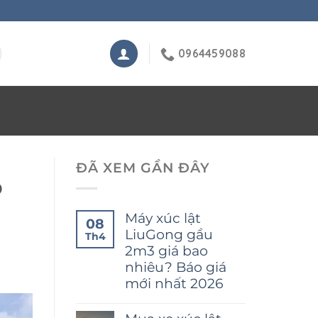
0964459088
ĐÃ XEM GẦN ĐÂY
o
Máy xúc lật
08
LiuGong gầu
Th4
2m3 giá bao
nhiêu? Báo giá
mới nhất 2026