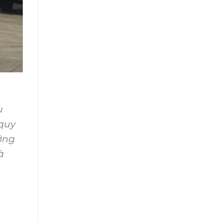
u
 quy
ướng
à