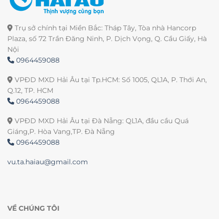
Trụ sở chính tại Miền Bắc: Tháp Tây, Tòa nhà Hancorp
Plaza, số 72 Trần Đăng Ninh, P. Dịch Vọng, Q. Cầu Giấy, Hà
Nội
0964459088
VPĐD MXD Hải Âu tại Tp.HCM: Số 1005, QL1A, P. Thới An,
Q.12, TP. HCM
0964459088
VPĐD MXD Hải Âu tại Đà Nẵng: QL1A, đầu cầu Quá
Giáng,P. Hòa Vang,TP. Đà Nẵng
0964459088
vu.ta.haiau@gmail.com
VỀ CHÚNG TÔI