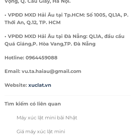
Vọng, Q. Cầu Giấy, Hà Nội.
• VPĐD MXD Hải Âu tại Tp.HCM: Số 1005, QL1A, P.
Thới An, Q.12, TP. HCM
• VPĐD MXD Hải Âu tại Đà Nẵng: QL1A, đầu cầu
Quá Giáng,P. Hòa Vang,TP. Đà Nẵng
Hotline: 0964459088
Email: vu.ta.haiau@gmail.com
Website:
xuclat.vn
Tìm kiếm có liên quan
Máy xúc lật mini bãi Nhật
Giá máy xúc lật mini