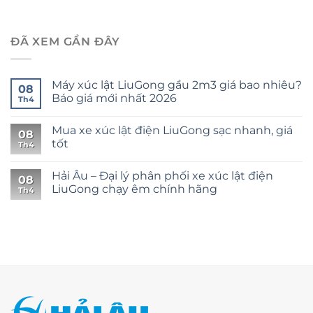
ĐÃ XEM GẦN ĐÂY
Máy xúc lật LiuGong gầu 2m3 giá bao nhiêu?
08
Báo giá mới nhất 2026
Th4
Mua xe xúc lật điện LiuGong sạc nhanh, giá
08
tốt
Th4
Hải Âu – Đại lý phân phối xe xúc lật điện
08
LiuGong chạy êm chính hãng
Th4