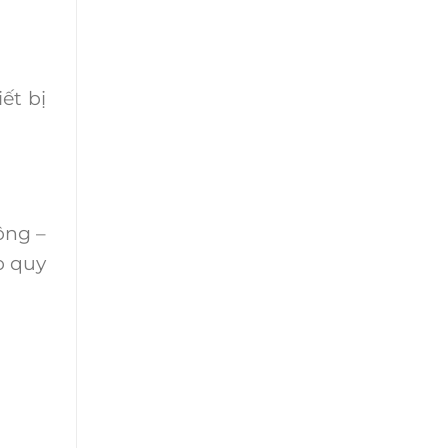
ết bị
ộng –
o quy