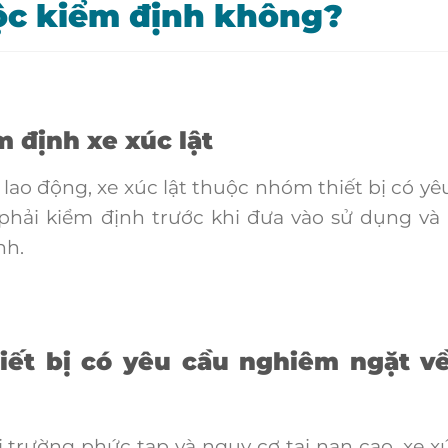
uộc kiểm định không?
m định xe xúc lật
ao động, xe xúc lật thuộc nhóm thiết bị có yê
phải kiểm định trước khi đưa vào sử dụng và
nh.
iết bị có yêu cầu nghiêm ngặt v
trường phức tạp và nguy cơ tai nạn cao, xe xú