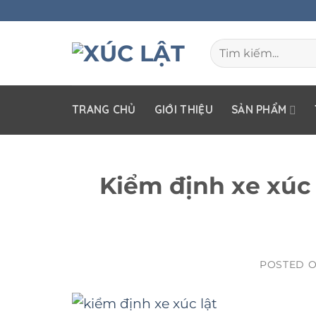
Skip
to
Tìm
content
kiếm:
TRANG CHỦ
GIỚI THIỆU
SẢN PHẨM
Kiểm định xe xúc 
POSTED 