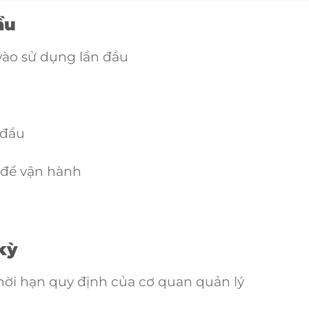
ầu
 vào sử dụng lần đầu
 đầu
 để vận hành
kỳ
hời hạn quy định của cơ quan quản lý