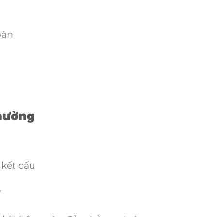
oàn
thường
 kết cấu
ý