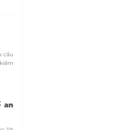
u cầu
 kiểm
ề an
c lật