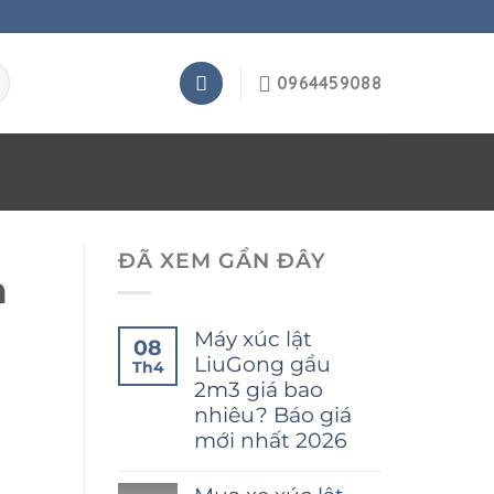
0964459088
ĐÃ XEM GẦN ĐÂY
m
Máy xúc lật
08
LiuGong gầu
Th4
2m3 giá bao
nhiêu? Báo giá
mới nhất 2026