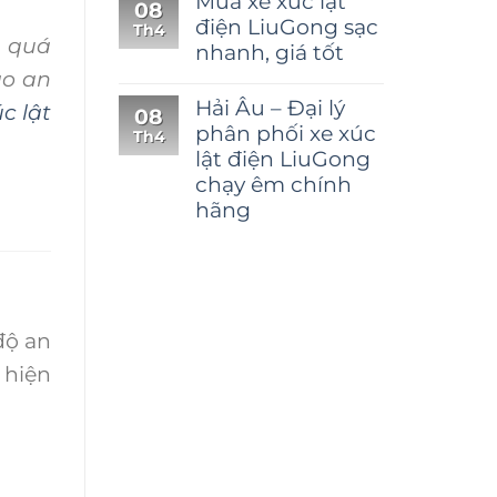
Mua xe xúc lật
08
điện LiuGong sạc
Th4
g quá
nhanh, giá tốt
ảo an
Hải Âu – Đại lý
úc lật
08
phân phối xe xúc
Th4
lật điện LiuGong
chạy êm chính
hãng
độ an
 hiện